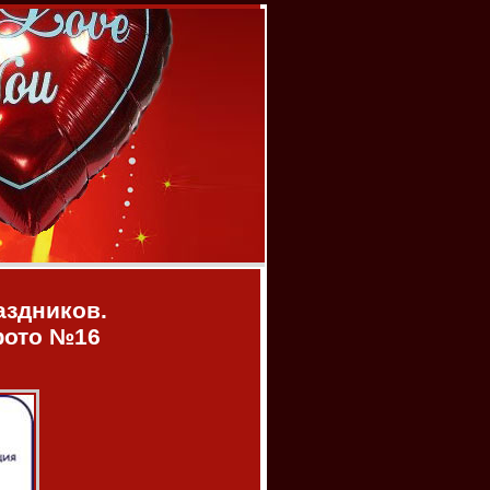
аздников.
фото №16